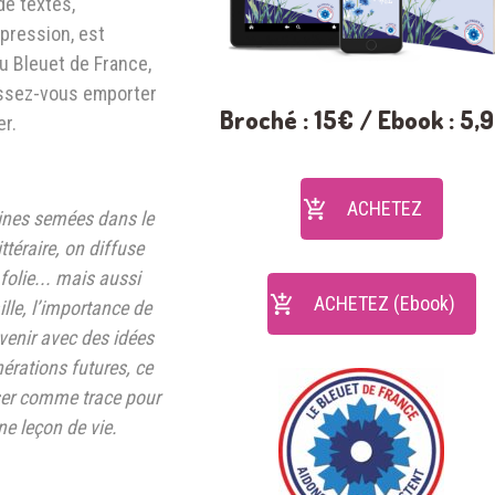
de textes,
xpression, est
u Bleuet de France,
aissez-vous emporter
Broché : 15€ / Ebook : 5,
er.
ACHETEZ
aines semées dans le
ttéraire, on diffuse
 folie... mais aussi
ACHETEZ (Ebook)
ille, l’importance de
venir avec des idées
érations futures, ce
sser comme trace pour
ne leçon de vie.