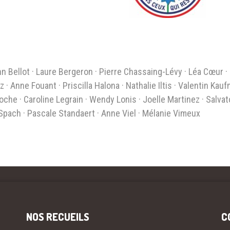
n Bellot · Laure Bergeron · Pierre Chassaing-Lévy · Léa Cœur ·
· Anne Fouant · Priscilla Halona · Nathalie Iltis · Valentin Kauf
oche · Caroline Legrain · Wendy Lonis · Joelle Martinez · Salvat
 Spach · Pascale Standaert · Anne Viel · Mélanie Vimeux
NOS RECUEILS
C