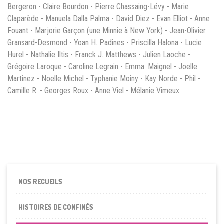
Bergeron - Claire Bourdon - Pierre Chassaing-Lévy - Marie
Claparède - Manuela Dalla Palma - David Diez - Evan Elliot - Anne
Fouant - Marjorie Garçon (une Minnie à New York) - Jean-Olivier
Gransard-Desmond - Yoan H. Padines - Priscilla Halona - Lucie
Hurel - Nathalie Iltis - Franck J. Matthews - Julien Laoche -
Grégoire Laroque - Caroline Legrain - Emma. Maignel - Joelle
Martinez - Noelle Michel - Typhanie Moiny - Kay Norde - Phil -
Camille R. - Georges Roux - Anne Viel - Mélanie Vimeux
NOS RECUEILS
HISTOIRES DE CONFINÉS